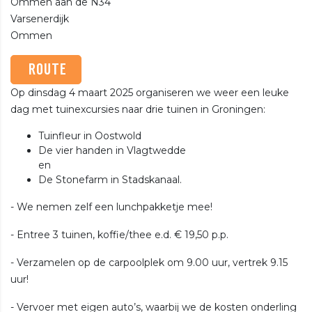
Ommen aan de N34
Varsenerdijk
Ommen
ROUTE
Op dinsdag 4 maart 2025 organiseren we weer een leuke
dag met tuinexcursies naar drie tuinen in Groningen:
Tuinfleur in Oostwold
De vier handen in Vlagtwedde
en
De Stonefarm in Stadskanaal.
- We nemen zelf een lunchpakketje mee!
- Entree 3 tuinen, koffie/thee e.d. € 19,50 p.p.
- Verzamelen op de carpoolplek om 9.00 uur, vertrek 9.15
uur!
- Vervoer met eigen auto’s, waarbij we de kosten onderling