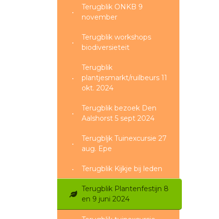
Terugblik ONKB 9
november
Terugblik workshops
biodiversieteit
Terugblik
plantjesmarkt/ruilbeurs 11
okt. 2024
Terugblik bezoek Den
Aalshorst 5 sept 2024
Terugbljk Tuinexcursie 27
aug. Epe
Terugblik Kijkje bij leden
Terugblik Plantenfestijn 8
en 9 juni 2024