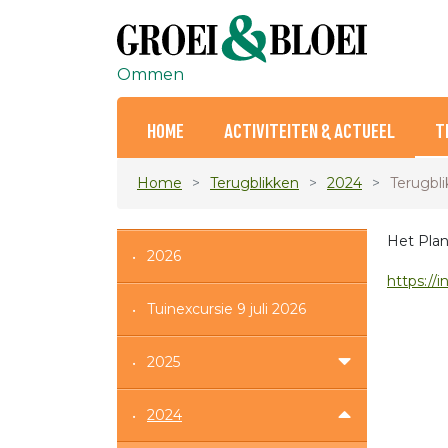
Ommen
HOME
ACTIVITEITEN & ACTUEEL
T
Home
Terugblikken
2024
Terugbli
Het Plan
2026
https://i
Tuinexcursie 9 juli 2026
2025
2024