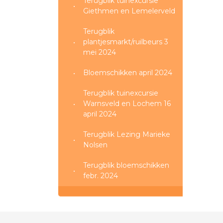
Terugblik tuinexcursie
Giethmen en Lemelerveld
Terugblik
plantjesmarkt/ruilbeurs 3
mei 2024
Bloemschikken april 2024
Terugblik tuinexcursie
Warnsveld en Lochem 16
april 2024
Terugblik Lezing Marieke
Nolsen
Terugblik bloemschikken
febr. 2024