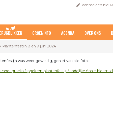
aanmelden nieuw
ERUGBLIKKEN
GROENINFO
AGENDA
OVER ONS
k Plantenfestijn 8 en 9 juni 2024
tenfestijn was weer geweldig, geniet van alle foto's
ntranet.groei.nl/appeltern-plantenfestijn/landelijke-finale-bloems