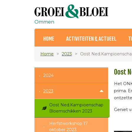
Ommen
HOME
ACTIVITEITEN & ACTUEEL
T
Home
2023
Oost Ned.Kampioenscha
Oost 
2024
Het ONKB
prima. E
2023
ontzette
Oost Ned.Kampioenschap
Geniet v
Bloemschikken 2023
Herfstworkshop 17
oktober 2023