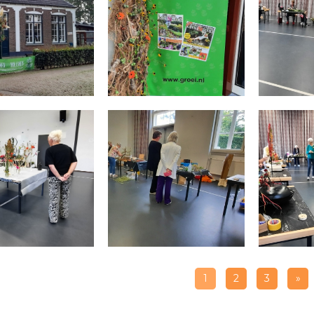
1
2
3
»