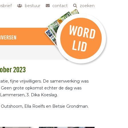
sbrief
bestuur
contact
zoeken
W
O
R
D
DIVERSEN
L
ID
ober 2023
ie, fijne vrijwilligers. De samenwerking was
. Geen grote opkomst echter de dag was
ky Lammersen, 3. Dika Koeslag.
 Outshoorn, Ella Roelfs en Betsie Grondman.