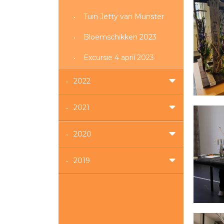
Tuin Jetty van Munster
Bloemschikken 2023
Excursie 4 april 2023
2022
2021
2020
2019